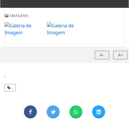
.
IMAGENS
A-
A+
.
.