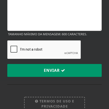
TAMANHO MÁXIMO DA MENSAGEM: 600 CARACTERES.
ENVIAR
Termos de Uso e Privacidade
Esse site utiliza cookies para melhorar sua
experiência de navegação. Ao continuar o acesso,
entendemos que você concorda com nossos Termos
TERMOS DE USO E
de Uso e Privacidade.
PRIVACIDADE