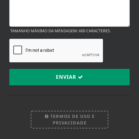
TAMANHO MÁXIMO DA MENSAGEM: 600 CARACTERES.
ENVIAR
Termos de Uso e Privacidade
Esse site utiliza cookies para melhorar sua
experiência de navegação. Ao continuar o acesso,
TERMOS DE USO E
entendemos que você concorda com nossos Termos
PRIVACIDADE
de Uso e Privacidade.
PARA MAIS INFORMAÇÕES,
ACESSE NOSSOS TERMOS
CLICANDO AQUI