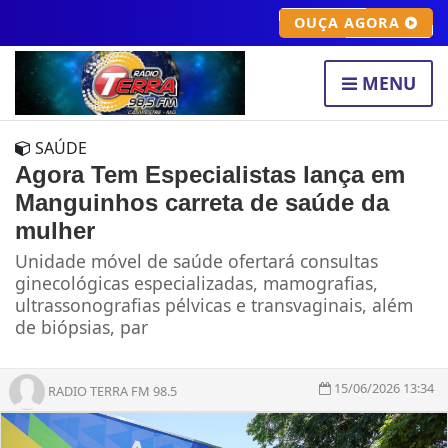
OUÇA AGORA
MENU
SAÚDE
Agora Tem Especialistas lança em
Manguinhos carreta de saúde da
mulher
Unidade móvel de saúde ofertará consultas
ginecológicas especializadas, mamografias,
ultrassonografias pélvicas e transvaginais, além
de biópsias, par
15/06/2026 13:34
RADIO TERRA FM 98.5