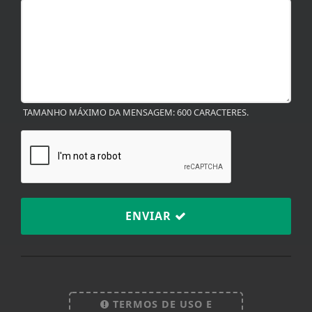
TAMANHO MÁXIMO DA MENSAGEM: 600 CARACTERES.
ENVIAR
Termos de Uso e Privacidade
Esse site utiliza cookies para melhorar sua
experiência de navegação. Ao continuar o acesso,
entendemos que você concorda com nossos Termos
TERMOS DE USO E
de Uso e Privacidade.