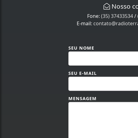
Nosso c
Fone:
(35) 37433534
/
E-mail:
contato@radioter
SEU NOME
SEU E-MAIL
MENSAGEM