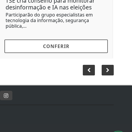
TSE cria conselho para monitorar
Can
desinformação e IA nas eleições
cons
Participarão do grupo especialistas em
Docu
tecnologia da informação, segurança
prov
pública,...
todo 
CONFERIR