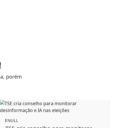
!
da, porém
NULL
EDU