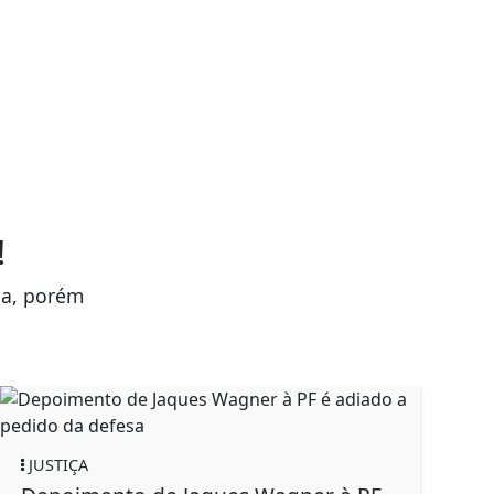
!
da, porém
JUSTIÇA
ECO