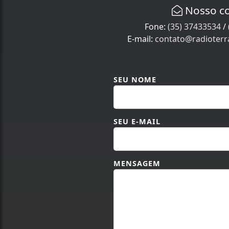
Nosso c
Fone:
(35) 37433534
/
E-mail:
contato@radioter
SEU NOME
SEU E-MAIL
MENSAGEM