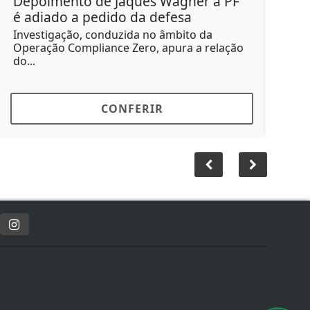
Depoimento de Jaques Wagner à PF
Nin
é adiado a pedido da defesa
acu
Investigação, conduzida no âmbito da
Dezen
Operação Compliance Zero, apura a relação
43 - 
do...
CONFERIR