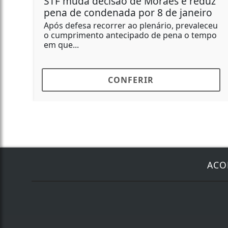
STF muda decisão de Moraes e reduz
pena de condenada por 8 de janeiro
Após defesa recorrer ao plenário, prevaleceu
o cumprimento antecipado de pena o tempo
em que...
CONFERIR
ACO