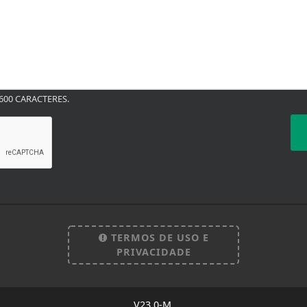
00 CARACTERES.
TERMOS DE USO E
PRIVACIDADE
 experiência de navegação. Ao continuar o acesso, e
cidade.
V23.0-M.
LICANDO AQUI