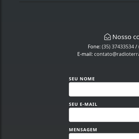
Nosso c
Fone:
(35) 37433534
/
E-mail:
contato@radioter
SEU NOME
SEU E-MAIL
MENSAGEM