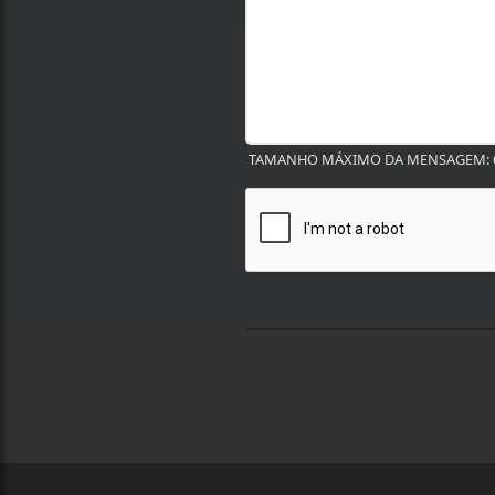
TAMANHO MÁXIMO DA MENSAGEM: 6
Termos de Uso e Privacidade
Esse site utiliza cookies para melhorar sua
concorda com nossos Termos de Uso e Priva
PARA MAIS INFORMAÇÕES,
ACESSE NOSSOS TERMOS C